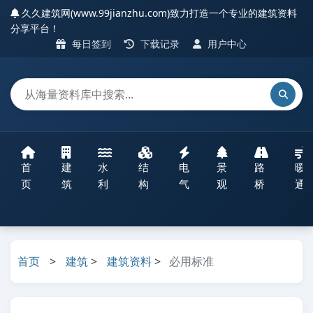
久久建筑网(www.99jianzhu.com)致力打造一个专业的建筑资料
分享平台！
每日签到
下载记录
用户中心
首
建
水
结
电
景
路
暖
页
筑
利
构
气
观
桥
通
首页
>
建筑
>
建筑资料
>
必用标准