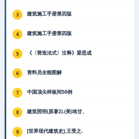
建筑施工手册第四版
3
建筑施工手册第四版
4
《〈营造法式〉注释》梁思成
5
资料员全能图解
6
中国顶尖样板间50例
7
建筑照明(原著2).(美)埃甘、
8
[世界现代建筑史].王受之.
9