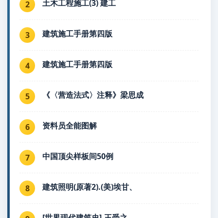
土木工程施工(3) 建工
2
建筑施工手册第四版
3
建筑施工手册第四版
4
《〈营造法式〉注释》梁思成
5
资料员全能图解
6
中国顶尖样板间50例
7
建筑照明(原著2).(美)埃甘、
8
[世界现代建筑史].王受之.