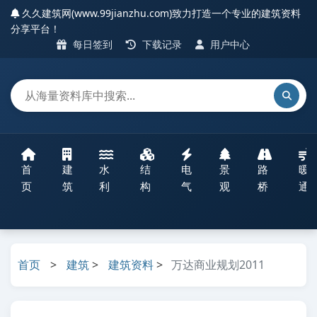
久久建筑网(www.99jianzhu.com)致力打造一个专业的建筑资料
分享平台！
每日签到
下载记录
用户中心
首
建
水
结
电
景
路
暖
页
筑
利
构
气
观
桥
通
首页
>
建筑
>
建筑资料
>
万达商业规划2011