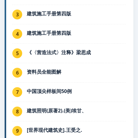
建筑施工手册第四版
3
建筑施工手册第四版
4
《〈营造法式〉注释》梁思成
5
资料员全能图解
6
中国顶尖样板间50例
7
建筑照明(原著2).(美)埃甘、
8
[世界现代建筑史].王受之.
9