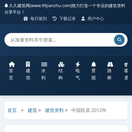
久久建筑网(www.99jianzhu.com)致力打造一个专业的建筑资料
分享平台！
每日签到
下载记录
用户中心
首
建
水
结
电
景
路
暖
页
筑
利
构
气
观
桥
通
首页
>
建筑
>
建筑资料
>
中国民居 2012年