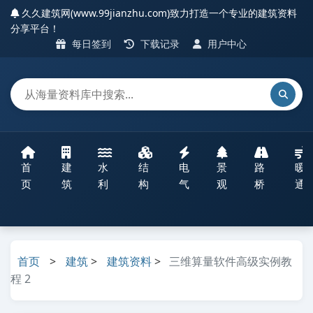
久久建筑网(www.99jianzhu.com)致力打造一个专业的建筑资料
分享平台！
每日签到
下载记录
用户中心
首
建
水
结
电
景
路
暖
页
筑
利
构
气
观
桥
通
首页
>
建筑
>
建筑资料
>
三维算量软件高级实例教
程 2