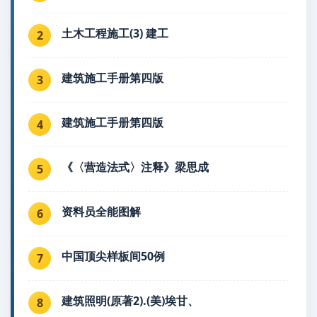
土木工程施工(3) 建工
2
建筑施工手册第四版
3
建筑施工手册第四版
4
《〈营造法式〉注释》梁思成
5
资料员全能图解
6
中国顶尖样板间50例
7
建筑照明(原著2).(美)埃甘、
8