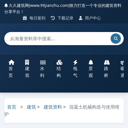
久久建筑网(www.99jianzhu.com)致力打造一个专业的建筑资料
分享平台！
每日签到
下载记录
用户中心
首
建
水
结
电
景
路
暖
页
筑
利
构
气
观
桥
通
首页
>
建筑
>
建筑资料
>
混凝土机械构造与使用维
护