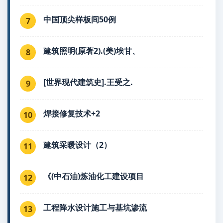
中国顶尖样板间50例
7
建筑照明(原著2).(美)埃甘、
8
[世界现代建筑史].王受之.
9
焊接修复技术+2
10
建筑采暖设计（2）
11
《(中石油)炼油化工建设项目
12
工程降水设计施工与基坑渗流
13