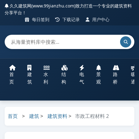
久久建筑网(www.99jianzhu.com)致力打造一个专业的建筑资料
分享平台！
每日签到
下载记录
用户中心
首
建
水
结
电
景
路
暖
页
筑
利
构
气
观
桥
通
首页
>
建筑
>
建筑资料
>
市政工程材料 2