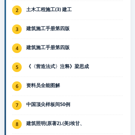
土木工程施工(3) 建工
2
建筑施工手册第四版
3
建筑施工手册第四版
4
《〈营造法式〉注释》梁思成
5
资料员全能图解
6
中国顶尖样板间50例
7
建筑照明(原著2).(美)埃甘、
8