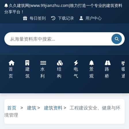
久久建筑网(www.99jianzhu.com)致力打造一个专业的建筑资料
分享平台！
每日签到
下载记录
用户中心
首
建
水
结
电
景
路
暖
页
筑
利
构
气
观
桥
通
首页
>
建筑
>
建筑资料
>
工程建设安全、健康与环
境管理