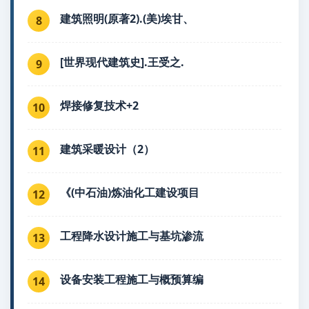
建筑照明(原著2).(美)埃甘、
8
[世界现代建筑史].王受之.
9
焊接修复技术+2
10
建筑采暖设计（2）
11
《(中石油)炼油化工建设项目
12
工程降水设计施工与基坑渗流
13
设备安装工程施工与概预算编
14