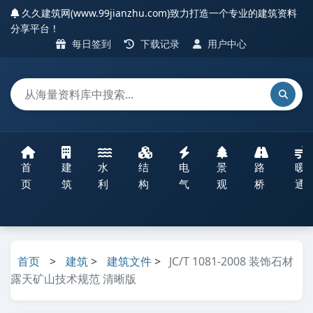
久久建筑网(www.99jianzhu.com)致力打造一个专业的建筑资料
分享平台！
每日签到
下载记录
用户中心
首
建
水
结
电
景
路
暖
页
筑
利
构
气
观
桥
通
首页
>
建筑
>
建筑文件
>
JC/T 1081-2008 装饰石材
露天矿山技术规范 清晰版