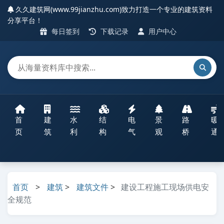
久久建筑网(www.99jianzhu.com)致力打造一个专业的建筑资料
分享平台！
每日签到
下载记录
用户中心
首
建
水
结
电
景
路
暖
页
筑
利
构
气
观
桥
通
首页
>
建筑
>
建筑文件
>
建设工程施工现场供电安
全规范