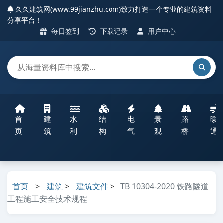
久久建筑网(www.99jianzhu.com)致力打造一个专业的建筑资料
分享平台！
每日签到
下载记录
用户中心
首
建
水
结
电
景
路
暖
页
筑
利
构
气
观
桥
通
首页
>
建筑
>
建筑文件
>
TB 10304-2020 铁路隧道
工程施工安全技术规程