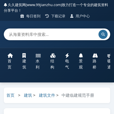
久久建筑网(www.99jianzhu.com)致力打造一个专业的建筑资料
分享平台！
每日签到
下载记录
用户中心
首
建
水
结
电
景
路
暖
页
筑
利
构
气
观
桥
通
首页
>
建筑
>
建筑文件
>
中建临建规范手册