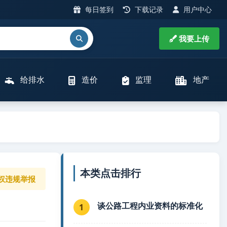
每日签到
下载记录
用户中心
我要上传
给排水
造价
监理
地产
本类点击排行
权违规举报
谈公路工程内业资料的标准化
1