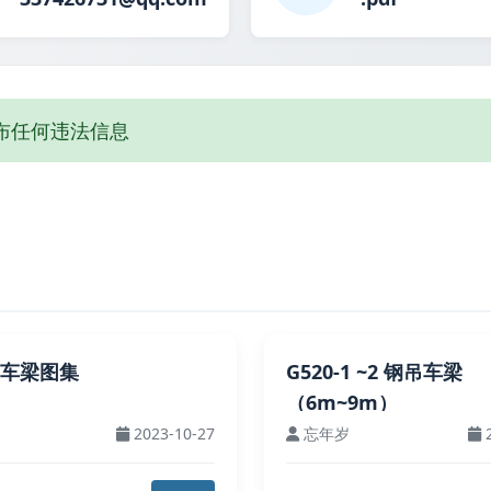
布任何违法信息
吊车梁图集
G520-1 ~2 钢吊车梁
（6m~9m）
2023-10-27
忘年岁
2