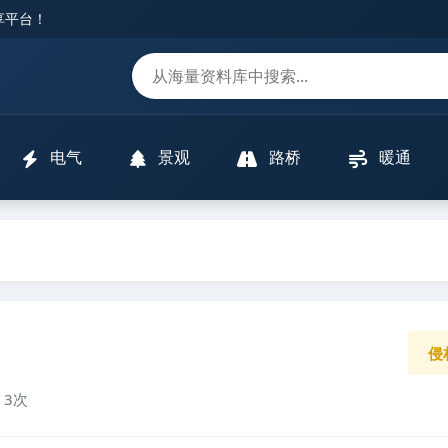
分享平台！
m
电气
景观
路桥
暖通
侵
 3次