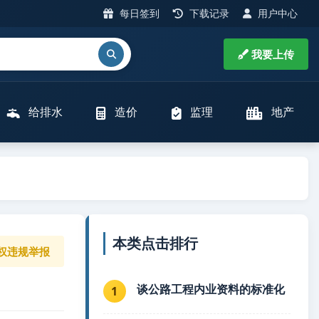
每日签到
下载记录
用户中心
我要上传
给排水
造价
监理
地产
本类点击排行
权违规举报
谈公路工程内业资料的标准化
1