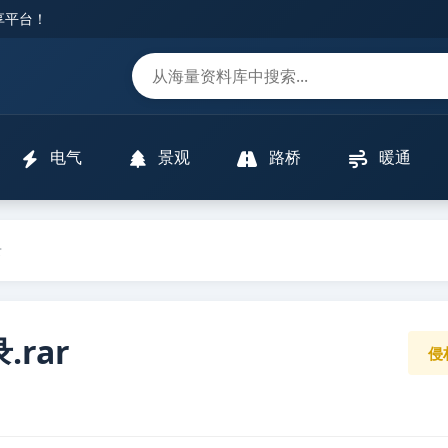
分享平台！
m
电气
景观
路桥
暖通
录
rar
侵