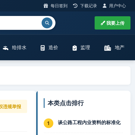
每日签到
下载记录
用户中心
我要上传
给排水
造价
监理
地产
本类点击排行
权违规举报
谈公路工程内业资料的标准化
1