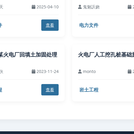
天
2025-04-10
鬼魅訞娆
2
件
电力文件
查看
某火电厂回填土加固处理
火电厂人工挖孔桩基础
伙
2023-11-24
monto
2
程
岩土工程
查看