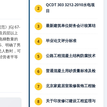
QCDT 303 3212-2010水电项
2
目
最新建筑单位财务会计核算结
3
JGJ 67-
层及四层以上
电梯数量的
毕业论文评分标准
4
5、明确了男
总人数时，可
公路工程混凝土结构防腐技术
5
务经营者平等
普通混凝土用砂质量标准及检
6
北京家庭居室装修装饰工程验
7
关于印发修订建设工程监理与
8