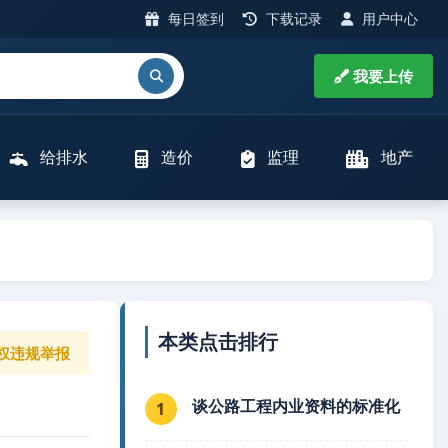
每日签到
下载记录
用户中心
我要上传
给排水
造价
监理
地产
本类点击排行
权违规举报
谈公路工程内业资料的标准化
1