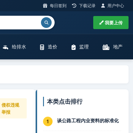
每日签到
下载记录
用户中心
我要上传
给排水
造价
监理
地产
本类点击排行
侵权违规
举报
谈公路工程内业资料的标准化
1