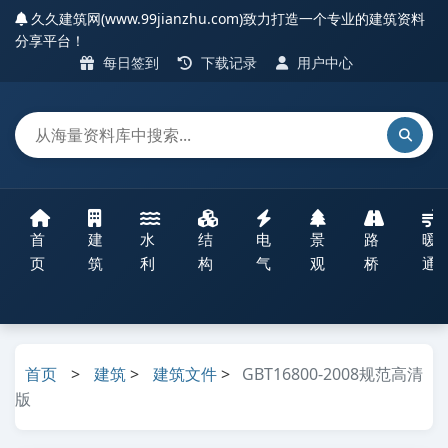
久久建筑网(www.99jianzhu.com)致力打造一个专业的建筑资料
分享平台！
每日签到
下载记录
用户中心
首
建
水
结
电
景
路
暖
页
筑
利
构
气
观
桥
通
首页
>
建筑
>
建筑文件
>
GBT16800-2008规范高清
版