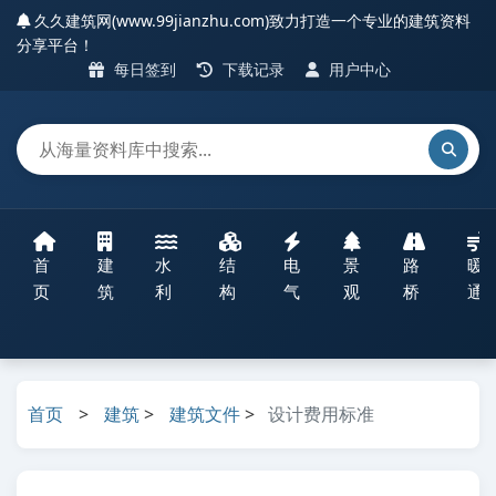
久久建筑网(www.99jianzhu.com)致力打造一个专业的建筑资料
分享平台！
每日签到
下载记录
用户中心
首
建
水
结
电
景
路
暖
页
筑
利
构
气
观
桥
通
首页
>
建筑
>
建筑文件
>
设计费用标准