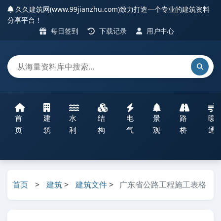
久久建筑网(www.99jianzhu.com)致力打造一个专业的建筑资料
分享平台！
每日签到
下载记录
用户中心
首
建
水
结
电
景
路
暖
页
筑
利
构
气
观
桥
通
首页
>
建筑
>
建筑文件
>
广东省公路工程施工表格