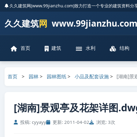
久久建筑网(www.99jianzhu.com)致力打造一个专业的建筑资料
久久建筑
网
www.99jianzhu.co
首页
建筑
水利
结构
首页
>
园林
>
园林图纸
>
小品及配套设施
>
[湖南]
[湖南]景观亭及花架详图.dw
投稿: cyyayy
更新: 2011-04-02
浏览: 3次