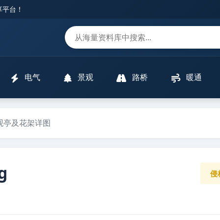
分享平台！
m
电气
景观
路桥
暖通
景观亭及花架详图
g
侵