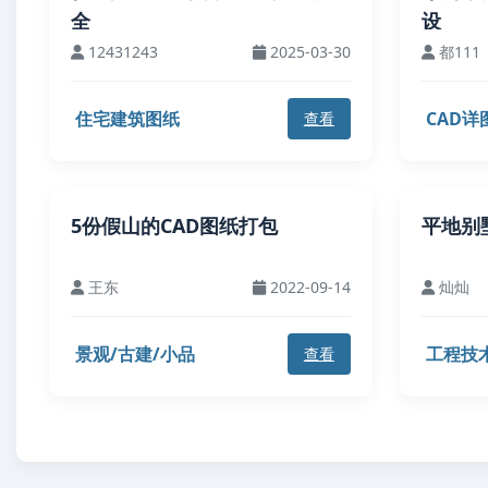
全
设
12431243
2025-03-30
都111
住宅建筑图纸
CAD详
查看
5份假山的CAD图纸打包
平地别
王东
2022-09-14
灿灿
景观/古建/小品
工程技
查看