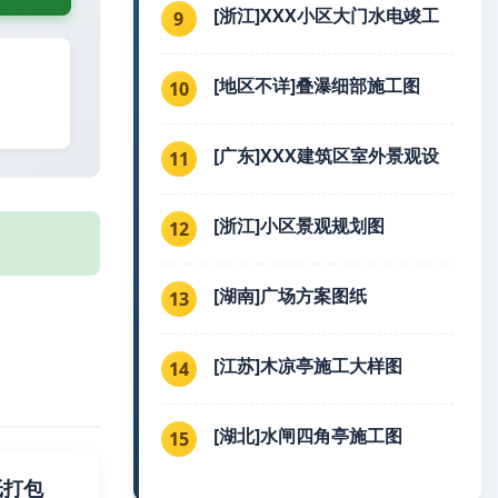
[浙江]XXX小区大门水电竣工
9
[地区不详]叠瀑细部施工图
10
[广东]XXX建筑区室外景观设
11
[浙江]小区景观规划图
12
[湖南]广场方案图纸
13
[江苏]木凉亭施工大样图
14
[湖北]水闸四角亭施工图
15
纸打包