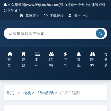
久久建筑网(www.99jianzhu.com)致力打造一个专业的建筑资料
分享平台！
每日签到
下载记录
用户中心
首
建
水
结
电
景
路
暖
页
筑
利
构
气
观
桥
通
首页
>
结构
>
结构图纸
>
厂房工程图