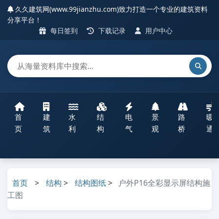
久久建筑网(www.99jianzhu.com)致力打造一个专业的建筑资料
分享平台！
每日签到
下载记录
用户中心
首
建
水
结
电
景
路
暖
页
筑
利
构
气
观
桥
通
首页
>
结构
>
结构图纸
>
户外P16全彩显示屏结构施
工图