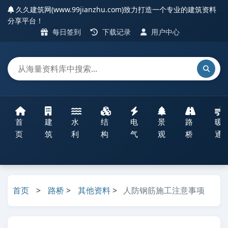
久久建筑网(www.99jianzhu.com)致力打造一个专业的建筑资料
分享平台！
每日签到
下载记录
用户中心
首
建
水
结
电
景
路
暖
页
筑
利
构
气
观
桥
通
首页
>
路桥
>
其他资料
>
人防钢筋施工注意事项