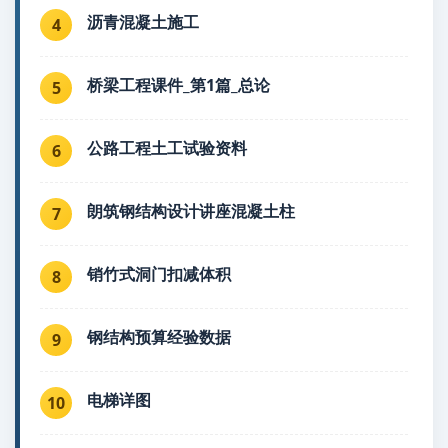
沥青混凝土施工
4
桥梁工程课件_第1篇_总论
5
公路工程土工试验资料
6
朗筑钢结构设计讲座混凝土柱
7
销竹式洞门扣减体积
8
钢结构预算经验数据
9
电梯详图
10