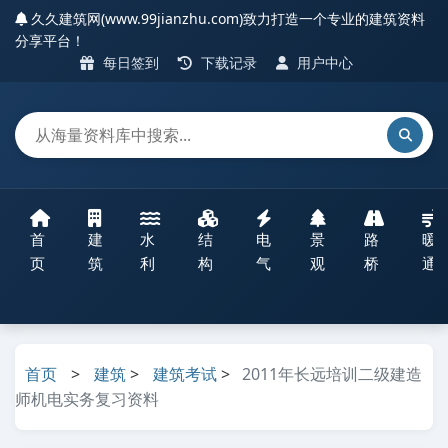
久久建筑网(www.99jianzhu.com)致力打造一个专业的建筑资料
分享平台！
每日签到
下载记录
用户中心
首
建
水
结
电
景
路
暖
页
筑
利
构
气
观
桥
通
首页
>
建筑
>
建筑考试
>
2011年长远培训二级建造
师机电实务复习资料