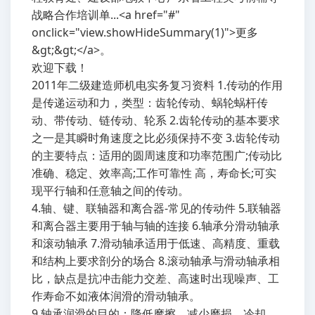
战略合作培训单...<a href="#"
onclick="view.showHideSummary(1)">更多
&gt;&gt;</a>。
欢迎下载！
2011年二级建造师机电实务复习资料 1.传动的作用
是传递运动和力，类型：齿轮传动、蜗轮蜗杆传
动、带传动、链传动、轮系 2.齿轮传动的基本要求
之一是其瞬时角速度之比必须保持不变 3.齿轮传动
的主要特点：适用的圆周速度和功率范围广;传动比
准确、稳定、效率高;工作可靠性 高，寿命长;可实
现平行轴和任意轴之间的传动。
4.轴、键、联轴器和离合器-常见的传动件 5.联轴器
和离合器主要用于轴与轴的连接 6.轴承分滑动轴承
和滚动轴承 7.滑动轴承适用于低速、高精度、重载
和结构上要求剖分的场合 8.滚动轴承与滑动轴承相
比，缺点是抗冲击能力交差、高速时出现噪声、工
作寿命不如液体润滑的滑动轴承。
9.轴承润滑的目的：降低摩擦、减少磨损，冷却、