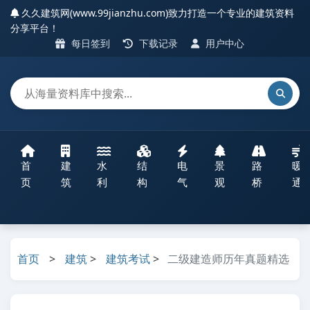
久久建筑网(www.99jianzhu.com)致力打造一个专业的建筑资料
分享平台！
每日签到
下载记录
用户中心
首
建
水
结
电
景
路
暖
页
筑
利
构
气
观
桥
通
首页
>
建筑
>
建筑考试
>
二级建造师历年真题精选