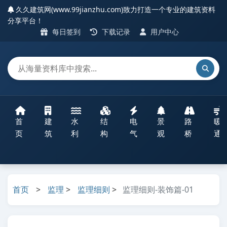
久久建筑网(www.99jianzhu.com)致力打造一个专业的建筑资料
分享平台！
每日签到
下载记录
用户中心
首
建
水
结
电
景
路
暖
页
筑
利
构
气
观
桥
通
首页
>
监理
>
监理细则
>
监理细则-装饰篇-01