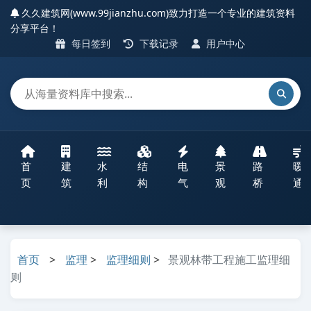
久久建筑网(www.99jianzhu.com)致力打造一个专业的建筑资料
分享平台！
每日签到
下载记录
用户中心
首
建
水
结
电
景
路
暖
页
筑
利
构
气
观
桥
通
首页
>
监理
>
监理细则
>
景观林带工程施工监理细
则