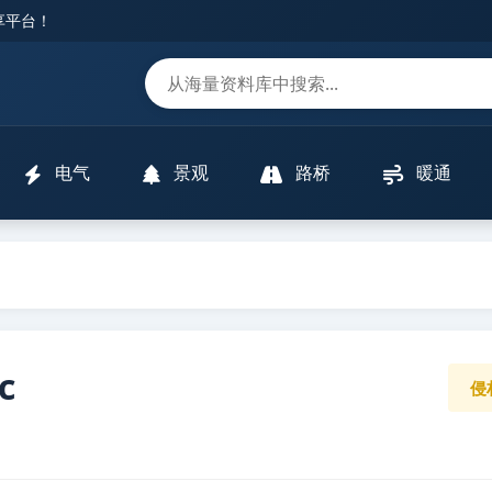
分享平台！
m
电气
景观
路桥
暖通
c
侵