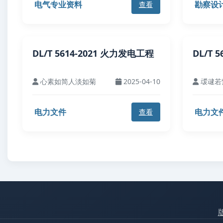
电气专业资料
勘察设
查看
DL/T 5614-2021 火力发电工程
DL/T 
心素如简人淡如菊
2025-04-10
叆叇若
电力文件
电力文
查看