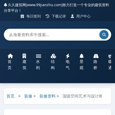
久久建筑网(www.99jianzhu.com)致力打造一个专业的建筑资料
分享平台！
每日签到
下载记录
用户中心
首
建
水
结
电
景
路
暖
页
筑
利
构
气
观
桥
通
首页
>
装修
>
装修资料
>
顶级空间艺术与设计Ⅲ