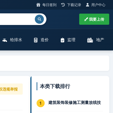
每日签到
下载记录
用户中心
我要上传
给排水
造价
监理
地产
本类下载排行
权违规举报
建筑装饰装修施工测量放线技
1