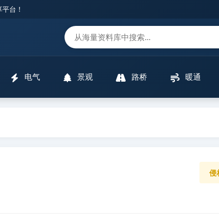
分享平台！
m
电气
景观
路桥
暖通
侵