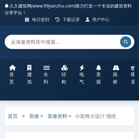
久久建筑网(www.99jianzhu.com)致力打造一个专业的建筑资料
分享平台！
每日签到
下载记录
用户中心
首
建
水
结
电
景
路
暖
页
筑
利
构
气
观
桥
通
首页
>
装修
>
装修资料
>
小装饰大设计 墙纸