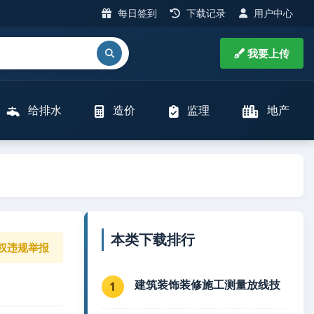
每日签到
下载记录
用户中心
我要上传
给排水
造价
监理
地产
本类下载排行
权违规举报
建筑装饰装修施工测量放线技
1