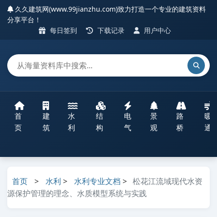
久久建筑网(www.99jianzhu.com)致力打造一个专业的建筑资料
分享平台！
每日签到
下载记录
用户中心
首
建
水
结
电
景
路
暖
页
筑
利
构
气
观
桥
通
首页
>
水利
>
水利专业文档
>
松花江流域现代水资
源保护管理的理念、水质模型系统与实践