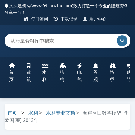
久久建筑网(www.99jianzhu.com)致力打造一个专业的建筑资料
分享平台！
每日签到
下载记录
用户中心
首
建
水
结
电
景
路
暖
页
筑
利
构
气
观
桥
通
首页
>
水利
>
水利专业文档
>
海岸河口数学模型 [李
孟国 著] 2013年