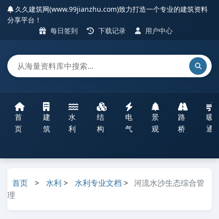
久久建筑网(www.99jianzhu.com)致力打造一个专业的建筑资料
分享平台！
每日签到
下载记录
用户中心
首
建
水
结
电
景
路
暖
页
筑
利
构
气
观
桥
通
首页
>
水利
>
水利专业文档
>
河流水沙生态综合管
理