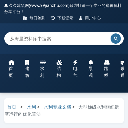
久久建筑网(www.99jianzhu.com)致力打造一个专业的建筑资料
分享平台！
每日签到
下载记录
用户中心
首
建
水
结
电
景
路
暖
页
筑
利
构
气
观
桥
通
首页
>
水利
>
水利专业文档
>
大型梯级水利枢纽调
度运行的优化算法