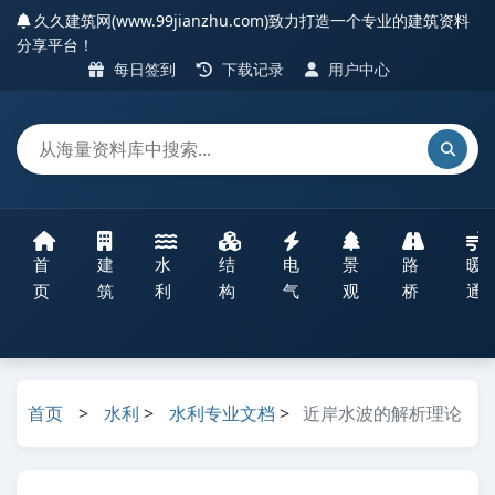
久久建筑网(www.99jianzhu.com)致力打造一个专业的建筑资料
分享平台！
每日签到
下载记录
用户中心
首
建
水
结
电
景
路
暖
页
筑
利
构
气
观
桥
通
首页
>
水利
>
水利专业文档
>
近岸水波的解析理论