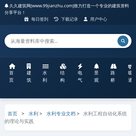
久久建筑网(www.99jianzhu.com)致力打造一个专业的建筑资料
分享平台！
每日签到
下载记录
用户中心
首
建
水
结
电
景
路
暖
页
筑
利
构
气
观
桥
通
首页
>
水利
>
水利专业文档
>
水利工程自动化系统
的理论与实践