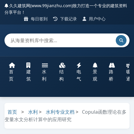
久久建筑网(www.99jianzhu.com)致力打造一个专业的建筑资料
分享平台！
每日签到
下载记录
用户中心
首
建
水
结
电
景
路
暖
页
筑
利
构
气
观
桥
通
首页
>
水利
>
水利专业文档
>
Copula函数理论在多
变量水文分析计算中的应用研究