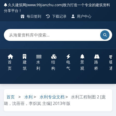
久久建筑网(www.99jianzhu.com)致力打造一个专业的建筑资料
分享平台！
每日签到
下载记录
用户中心
首
建
水
结
电
景
路
暖
页
筑
利
构
气
观
桥
通
首页
>
水利
>
水利专业文档
>
水利工程制图 2 [庞
璐，沈蓓蓓，李炽岚 主编] 2013年版