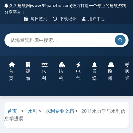
久久建筑网(www.99jianzhu.com)致力打造一个专业的建筑资料
分享平台！
每日签到
下载记录
用户中心
首
建
水
结
电
景
路
暖
页
筑
利
构
气
观
桥
通
首页
>
水利
>
水利专业文档
>
2011水力学与水利信
息学进展