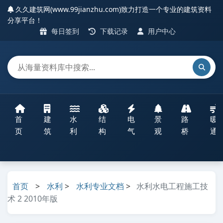
久久建筑网(www.99jianzhu.com)致力打造一个专业的建筑资料
分享平台！
每日签到
下载记录
用户中心
首
建
水
结
电
景
路
暖
页
筑
利
构
气
观
桥
通
首页
>
水利
>
水利专业文档
>
水利水电工程施工技
术 2 2010年版