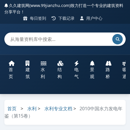
久久建筑网(www.99jianzhu.com)致力打造一个专业的建筑资料
分享平台！
每日签到
下载记录
用户中心
首
建
水
结
电
景
路
暖
页
筑
利
构
气
观
桥
通
首页
>
水利
>
水利专业文档
>
2010中国水力发电年
鉴（第15卷）