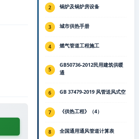
锅炉及锅炉房设备
2
城市供热手册
3
燃气管道工程施工
4
GB50736-2012民用建筑供暖
5
通
GB 37479-2019 风管送风式空
6
《供热工程》（4）
7
全国通用通风管道计算表
8