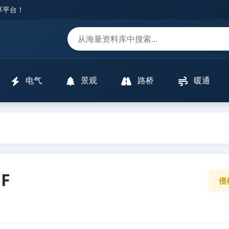
分享平台！
m
电气
景观
路桥
暖通
F
侵