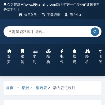
久久建筑网(www.99jianzhu.com)致力打造一个专业的建筑资料
分享平台！
每日签到
下载记录
用户中心
首
建
水
结
电
景
路
暖
页
筑
利
构
气
观
桥
通
首页
>
暖通
>
暖通表
>
动力管道设计