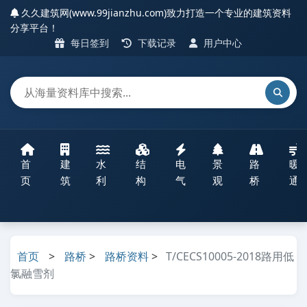
久久建筑网(www.99jianzhu.com)致力打造一个专业的建筑资料
分享平台！
每日签到
下载记录
用户中心
首
建
水
结
电
景
路
暖
页
筑
利
构
气
观
桥
通
首页
>
路桥
>
路桥资料
>
T/CECS10005-2018路用低
氯融雪剂