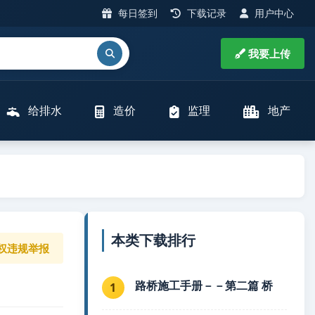
每日签到
下载记录
用户中心
我要上传
给排水
造价
监理
地产
本类下载排行
权违规举报
路桥施工手册－－第二篇 桥
1