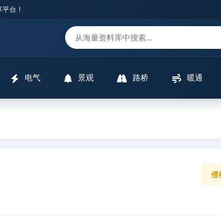
分享平台！
m
电气
景观
路桥
暖通
侵