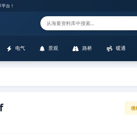
分享平台！
m
电气
景观
路桥
暖通
f
侵