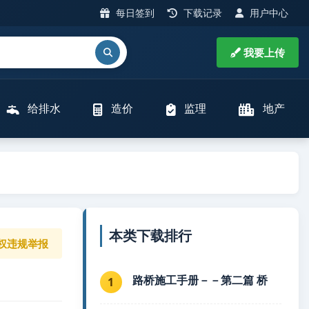
每日签到
下载记录
用户中心
我要上传
给排水
造价
监理
地产
本类下载排行
权违规举报
路桥施工手册－－第二篇 桥
1