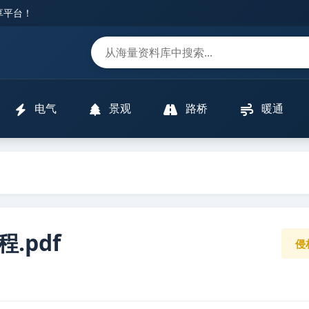
分享平台！
m
电气
景观
路桥
暖通
教程.pdf
侵