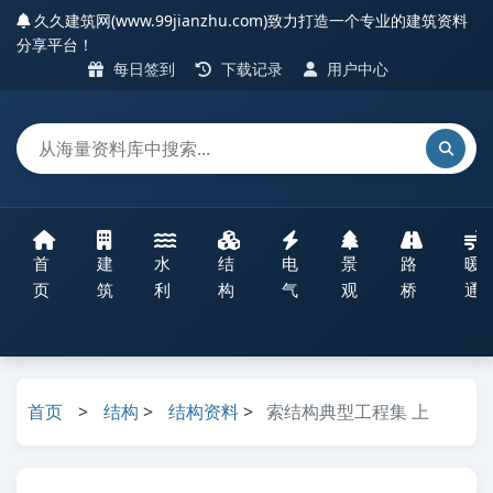
久久建筑网(www.99jianzhu.com)致力打造一个专业的建筑资料
分享平台！
每日签到
下载记录
用户中心
首
建
水
结
电
景
路
暖
页
筑
利
构
气
观
桥
通
首页
>
结构
>
结构资料
>
索结构典型工程集 上